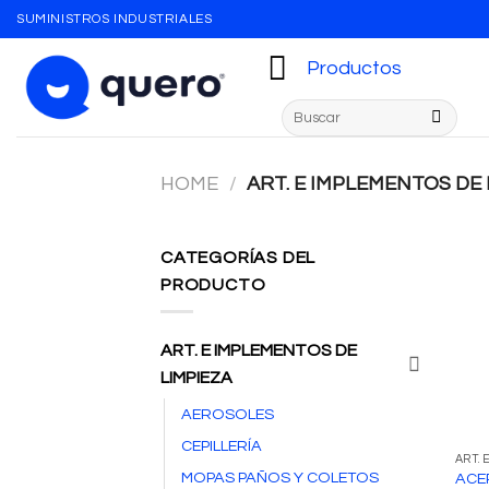
Skip
SUMINISTROS INDUSTRIALES
to
content
Productos
Search
for:
HOME
/
ART. E IMPLEMENTOS DE 
CATEGORÍAS DEL
PRODUCTO
ART. E IMPLEMENTOS DE
LIMPIEZA
AEROSOLES
CEPILLERÍA
MOPAS PAÑOS Y COLETOS
ACE