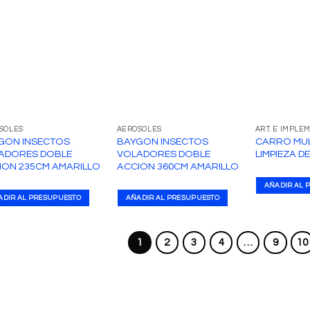
SOLES
AEROSOLES
GON INSECTOS
BAYGON INSECTOS
CARRO MUL
ADORES DOBLE
VOLADORES DOBLE
LIMPIEZA D
ION 235CM AMARILLO
ACCION 360CM AMARILLO
AÑADIR AL 
ADIR AL PRESUPUESTO
AÑADIR AL PRESUPUESTO
1
2
3
4
…
9
10