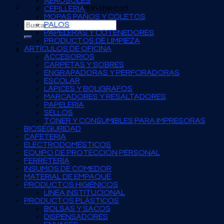
AEROSOLES
No products in the cart.
CEPILLERÍA
MOPAS PAÑOS Y COLETOS
Search
PALOS
for:
PAPELERAS Y COTENEDORES
PRODUCTOS DE LIMPIEZA
ARTÍCULOS DE OFICINA
ACCESORIOS
CARPETAS Y SOBRES
ENGRAPADORAS Y PERFORADORAS
ESCOLAR
LÁPICES Y BOLIGRAFOS
MARCADORES Y RESALTADORES
PAPELERÍA
SELLOS
TONER Y CONSUMIBLES PARA IMPRESORAS
BIOSEGURIDAD
CAFETERÍA
ELECTRODOMÉSTICOS
EQUIPO DE PROTECCIÓN PERSONAL
FERRETERÍA
INSUMOS DE COMEDOR
MATERIAL DE EMPAQUE
PRODUCTOS HIGIÉNICOS
LÍNEA INSTITUCIONAL
PRODUCTOS PLÁSTICOS
BOLSAS Y SACOS
DISPENSADORES