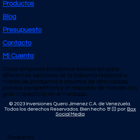
Productos
Blog
Presupuesto
Contacto
Mi Cuenta
Como empresa brindamos soluciones para
diferentes sectores de la Industria Nacional a
través de productos e
insumos de alta calidad,
precios competitivos y el respaldo de marcas con
gran trayectoria en el mercado.
© 2023 Inversiones Quero Jimenez C.A. de Venezuela.
Todos los derechos Reservados. Bien hecho 🤘🏻 por:
Box
Social Media
Productos