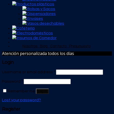
Productos plásticos
Bolsas y Sacos
Dispensadores
Envases
Vasos desechables
Cafetería
Electrodomésticos
Insumos de Comedor
Nosotros
Blog
Contacto
Presupuesto
Atención personalizada todos los días
Login
Username or email address
*
Password
*
Remember me
Log in
Lost your password?
Register