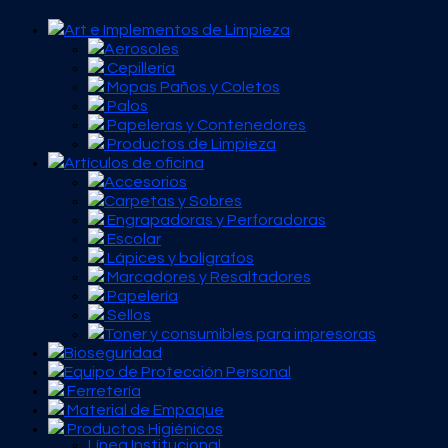
Art e Implementos de Limpieza
Aerosoles
Cepillería
Mopas Paños y Coletos
Palos
Papeleras y Contenedores
Productos de Limpieza
Artículos de oficina
Accesorios
Carpetas y Sobres
Engrapadoras y Perforadoras
Escolar
Lápices y bolígrafos
Marcadores y Resaltadores
Papelería
Sellos
Toner y consumibles para impresoras
Bioseguridad
Equipo de Protección Personal
Ferretería
Material de Empaque
Productos Higiénicos
Línea Institucional