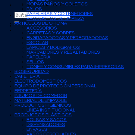
MOPAS PAÑOS Y COLETOS
No products in the cart.
PALOS
PAPELERAS Y COTENEDORES
Search
PRODUCTOS DE LIMPIEZA
for:
ARTÍCULOS DE OFICINA
ACCESORIOS
CARPETAS Y SOBRES
ENGRAPADORAS Y PERFORADORAS
ESCOLAR
LÁPICES Y BOLIGRAFOS
MARCADORES Y RESALTADORES
PAPELERÍA
SELLOS
TONER Y CONSUMIBLES PARA IMPRESORAS
BIOSEGURIDAD
CAFETERÍA
ELECTRODOMÉSTICOS
EQUIPO DE PROTECCIÓN PERSONAL
FERRETERÍA
INSUMOS DE COMEDOR
MATERIAL DE EMPAQUE
PRODUCTOS HIGIÉNICOS
LÍNEA INSTITUCIONAL
PRODUCTOS PLÁSTICOS
BOLSAS Y SACOS
DISPENSADORES
ENVASES
VASOS DESECHABLES