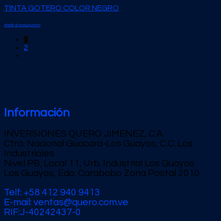
TINTA GOTERO COLOR NEGRO
Añadir al presupuesto
1
2
Información
INVERSIONES QUERO JIMENEZ, C.A.
Ctra. Nacional Guacara-Los Guayos, C.C. Los
Industriales
Nivel PB, Local 11, Urb. Industrial Los Guayos
Los Guayos, Edo. Carabobo Zona Postal 2010
Telf: +58 412 940 9413
E-mail: ventas@quero.com.ve
RIF:J-40242437-0