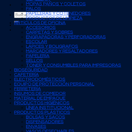
MOPAS PAÑOS Y COLETOS
No products in the cart.
PALOS
PAPELERAS Y COTENEDORES
Search
PRODUCTOS DE LIMPIEZA
for:
ARTÍCULOS DE OFICINA
ACCESORIOS
CARPETAS Y SOBRES
ENGRAPADORAS Y PERFORADORAS
ESCOLAR
LÁPICES Y BOLIGRAFOS
MARCADORES Y RESALTADORES
PAPELERÍA
SELLOS
TONER Y CONSUMIBLES PARA IMPRESORAS
BIOSEGURIDAD
CAFETERÍA
ELECTRODOMÉSTICOS
EQUIPO DE PROTECCIÓN PERSONAL
FERRETERÍA
INSUMOS DE COMEDOR
MATERIAL DE EMPAQUE
PRODUCTOS HIGIÉNICOS
LÍNEA INSTITUCIONAL
PRODUCTOS PLÁSTICOS
BOLSAS Y SACOS
DISPENSADORES
ENVASES
VASOS DESECHABLES