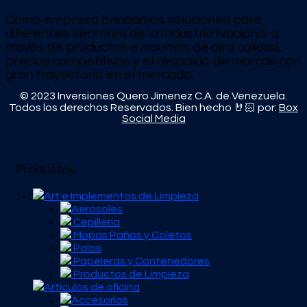
Como empresa brindamos soluciones para
diferentes sectores de la Industria Nacional a
través de productos e
insumos de alta calidad,
precios competitivos y el respaldo de marcas con
gran trayectoria en el mercado.
© 2023 Inversiones Quero Jimenez C.A. de Venezuela.
Todos los derechos Reservados. Bien hecho 🤘🏻 por:
Box
Social Media
Productos
Art e Implementos de Limpieza
Aerosoles
Cepillería
Mopas Paños y Coletos
Palos
Papeleras y Contenedores
Productos de Limpieza
Artículos de oficina
Accesorios