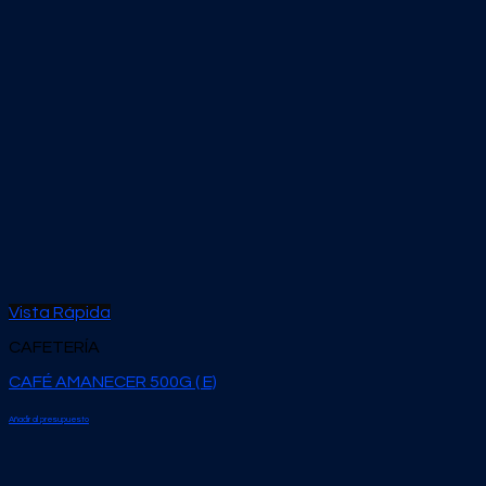
Vista Rápida
CAFETERÍA
CAFÉ AMANECER 500G ( E)
Añadir al presupuesto