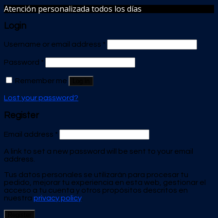
Atención personalizada todos los días
Login
Username or email address
*
Password
*
Remember me
Log in
Lost your password?
Register
Email address
*
A link to set a new password will be sent to your email
address.
Tus datos personales se utilizarán para procesar tu
pedido, mejorar tu experiencia en esta web, gestionar el
acceso a tu cuenta y otros propósitos descritos en
nuestra
privacy policy
.
Register