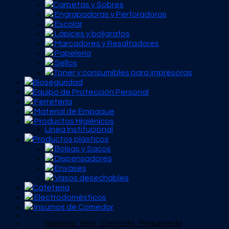
Carpetas y Sobres
Engrapadoras y Perforadoras
Escolar
Lápices y bolígrafos
Marcadores y Resaltadores
Papelería
Sellos
Toner y consumibles para impresoras
Bioseguridad
Equipo de Protección Personal
Ferretería
Material de Empaque
Productos Higiénicos
Línea Institucional
Productos plásticos
Bolsas y Sacos
Dispensadores
Envases
Vasos desechables
Cafetería
Electrodomésticos
Insumos de Comedor
Nosotros
Blog
Contacto
Presupuesto