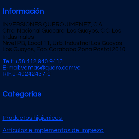
Información
INVERSIONES QUERO JIMENEZ, C.A.
Ctra. Nacional Guacara-Los Guayos, C.C. Los
Industriales
Nivel PB, Local 11, Urb. Industrial Los Guayos
Los Guayos, Edo. Carabobo Zona Postal 2010
Telf: +58 412 940 9413
E-mail: ventas@quero.com.ve
RIF:J-40242437-0
Categorías
Productos higiénicos
Artículos e implementos de limpieza