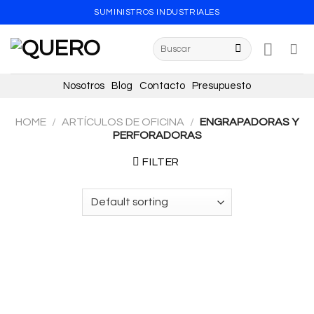
Skip
SUMINISTROS INDUSTRIALES
to
content
Search
for:
Nosotros
Blog
Contacto
Presupuesto
HOME
/
ARTÍCULOS DE OFICINA
/
ENGRAPADORAS Y
PERFORADORAS
FILTER