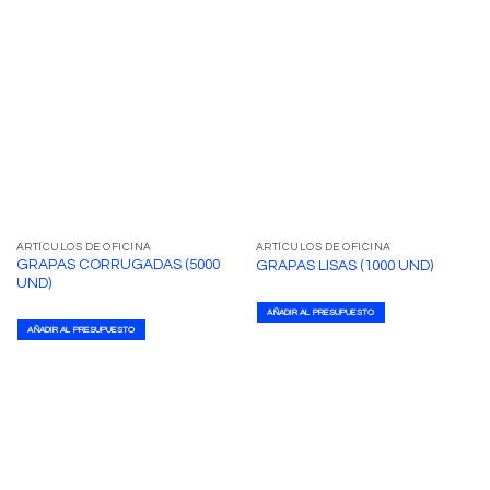
ARTÍCULOS DE OFICINA
ARTÍCULOS DE OFICINA
GRAPAS CORRUGADAS (5000
GRAPAS LISAS (1000 UND)
UND)
AÑADIR AL PRESUPUESTO
AÑADIR AL PRESUPUESTO