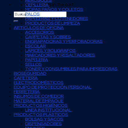
AEROSOLES
No products in the cart.
CEPILLERÍA
MOPAS PAÑOS Y COLETOS
Search
PALOS
for:
PAPELERAS Y COTENEDORES
PRODUCTOS DE LIMPIEZA
ARTÍCULOS DE OFICINA
ACCESORIOS
CARPETAS Y SOBRES
ENGRAPADORAS Y PERFORADORAS
ESCOLAR
LÁPICES Y BOLIGRAFOS
MARCADORES Y RESALTADORES
PAPELERÍA
SELLOS
TONER Y CONSUMIBLES PARA IMPRESORAS
BIOSEGURIDAD
CAFETERÍA
ELECTRODOMÉSTICOS
EQUIPO DE PROTECCIÓN PERSONAL
FERRETERÍA
INSUMOS DE COMEDOR
MATERIAL DE EMPAQUE
PRODUCTOS HIGIÉNICOS
LÍNEA INSTITUCIONAL
PRODUCTOS PLÁSTICOS
BOLSAS Y SACOS
DISPENSADORES