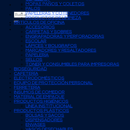
MOPAS PAÑOS Y COLETOS
No products in the cart.
PALOS
PAPELERAS Y COTENEDORES
Search
PRODUCTOS DE LIMPIEZA
for:
ARTÍCULOS DE OFICINA
ACCESORIOS
CARPETAS Y SOBRES
ENGRAPADORAS Y PERFORADORAS
ESCOLAR
LÁPICES Y BOLIGRAFOS
MARCADORES Y RESALTADORES
PAPELERÍA
SELLOS
TONER Y CONSUMIBLES PARA IMPRESORAS
BIOSEGURIDAD
CAFETERÍA
ELECTRODOMÉSTICOS
EQUIPO DE PROTECCIÓN PERSONAL
FERRETERÍA
INSUMOS DE COMEDOR
MATERIAL DE EMPAQUE
PRODUCTOS HIGIÉNICOS
LÍNEA INSTITUCIONAL
PRODUCTOS PLÁSTICOS
BOLSAS Y SACOS
DISPENSADORES
ENVASES
VASOS DESECHABLES