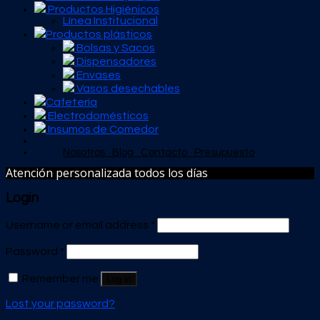
Productos Higiénicos
Línea Institucional
Productos plásticos
Bolsas y Sacos
Dispensadores
Envases
Vasos desechables
Cafetería
Electrodomésticos
Insumos de Comedor
Nosotros
Blog
Contacto
Presupuesto
Atención personalizada todos los días
Login
Username or email address
*
Password
*
Remember me
Log in
Lost your password?