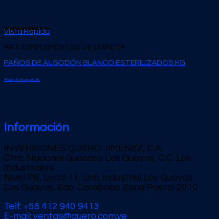
Vista Rápida
ART. E IMPLEMENTOS DE LIMPIEZA
PAÑOS DE ALGODÓN BLANCO ESTERILIZADOS KG
Añadir al presupuesto
Información
INVERSIONES QUERO JIMENEZ, C.A.
Ctra. Nacional Guacara-Los Guayos, C.C. Los
Industriales
Nivel PB, Local 11, Urb. Industrial Los Guayos
Los Guayos, Edo. Carabobo Zona Postal 2010
Telf: +58 412 940 9413
E-mail: ventas@quero.com.ve