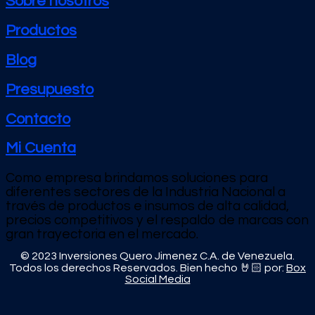
Sobre nosotros
Productos
Blog
Presupuesto
Contacto
Mi Cuenta
Como empresa brindamos soluciones para
diferentes sectores de la Industria Nacional a
través de productos e
insumos de alta calidad,
precios competitivos y el respaldo de marcas con
gran trayectoria en el mercado.
© 2023 Inversiones Quero Jimenez C.A. de Venezuela.
Todos los derechos Reservados. Bien hecho 🤘🏻 por:
Box
Social Media