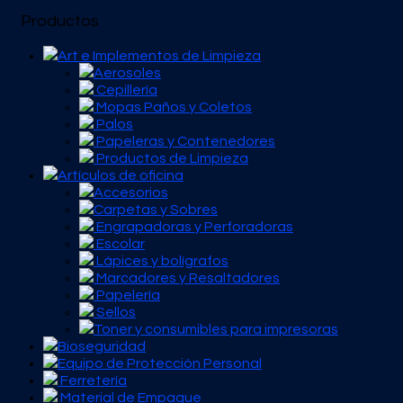
Productos
Art e Implementos de Limpieza
Aerosoles
Cepillería
Mopas Paños y Coletos
Palos
Papeleras y Contenedores
Productos de Limpieza
Artículos de oficina
Accesorios
Carpetas y Sobres
Engrapadoras y Perforadoras
Escolar
Lápices y bolígrafos
Marcadores y Resaltadores
Papelería
Sellos
Toner y consumibles para impresoras
Bioseguridad
Equipo de Protección Personal
Ferretería
Material de Empaque