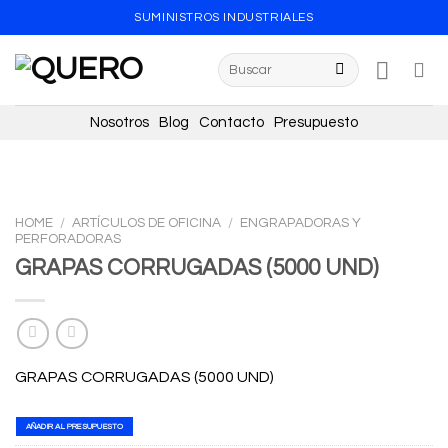
Skip
SUMINISTROS INDUSTRIALES
to
content
Search
for:
Nosotros
Blog
Contacto
Presupuesto
HOME
/
ARTÍCULOS DE OFICINA
/
ENGRAPADORAS Y
PERFORADORAS
GRAPAS CORRUGADAS (5000 UND)
GRAPAS CORRUGADAS (5000 UND)
AÑADIR AL PRESUPUESTO