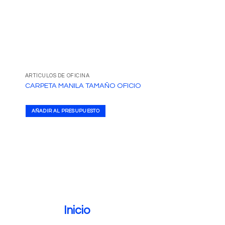
ARTÍCULOS DE OFICINA
ARTÍCULOS DE OFICINA
CARPETA MANILA TAMAÑO OFICIO
CARPETA 3 AROS 1
AÑADIR AL PRESUPUESTO
AÑADIR AL PRESUPUE
Inicio