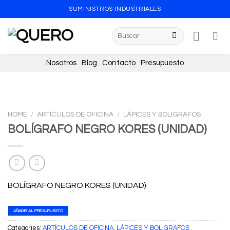
Skip
SUMINISTROS INDUSTRIALES
to
content
Search
for:
Nosotros
Blog
Contacto
Presupuesto
HOME
/
ARTÍCULOS DE OFICINA
/
LÁPICES Y BOLIGRAFOS
BOLÍGRAFO NEGRO KORES (UNIDAD)
BOLÍGRAFO NEGRO KORES (UNIDAD)
AÑADIR AL PRESUPUESTO
Categories:
ARTÍCULOS DE OFICINA
,
LÁPICES Y BOLIGRAFOS