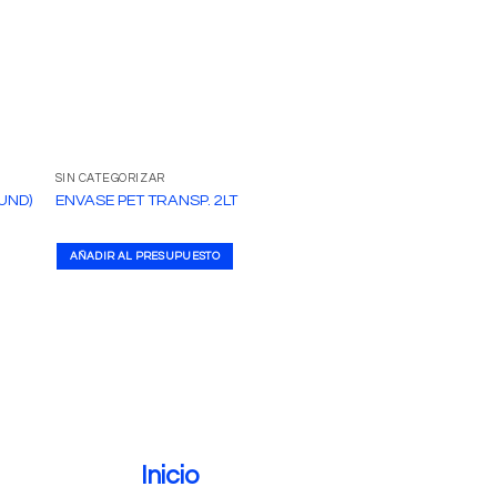
SIN CATEGORIZAR
PRODUCTOS PLÁSTICOS
UND)
ENVASE PET TRANSP. 2LT
VASO CONICOS KON
AÑADIR AL PRESUPUESTO
AÑADIR AL PRESUPUE
Inicio