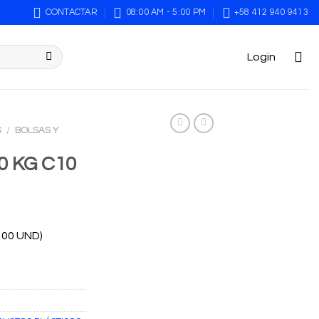
CONTACTAR
08:00 AM - 5:00 PM
+58 412 940 9413
Login
S
/
BOLSAS Y
0 KG C10
100 UND)