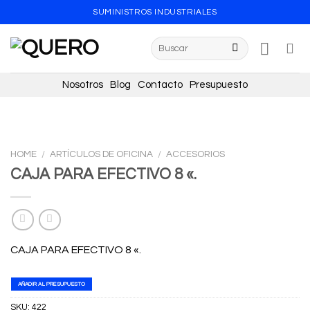
Skip
SUMINISTROS INDUSTRIALES
to
content
Search
for:
Nosotros
Blog
Contacto
Presupuesto
HOME
/
ARTÍCULOS DE OFICINA
/
ACCESORIOS
CAJA PARA EFECTIVO 8 «.
CAJA PARA EFECTIVO 8 «.
AÑADIR AL PRESUPUESTO
SKU:
422