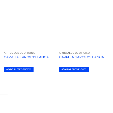
ARTÍCULOS DE OFICINA
ARTÍCULOS DE OFICINA
CARPETA 3 AROS 3″ BLANCA
CARPETA 3 AROS 2″ BLANCA
AÑADIR AL PRESUPUESTO
AÑADIR AL PRESUPUESTO