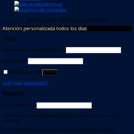
Electrodomésticos
Insumos de Comedor
Nosotros
Blog
Contacto
Presupuesto
Atención personalizada todos los días
Login
Username or email address
*
Password
*
Remember me
Log in
Lost your password?
Register
Email address
*
A link to set a new password will be sent to your email
address.
Tus datos personales se utilizarán para procesar tu