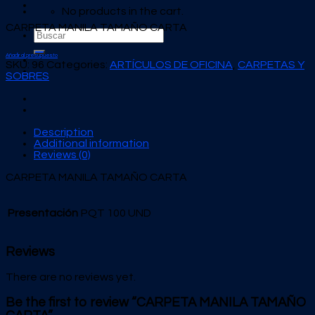
No products in the cart.
CARPETA MANILA TAMAÑO CARTA
Search
for:
Añadir al presupuesto
SKU:
96
Categories:
ARTÍCULOS DE OFICINA
,
CARPETAS Y
SOBRES
Description
Additional information
Reviews (0)
CARPETA MANILA TAMAÑO CARTA
Presentación
PQT 100 UND
Reviews
There are no reviews yet.
Be the first to review “CARPETA MANILA TAMAÑO