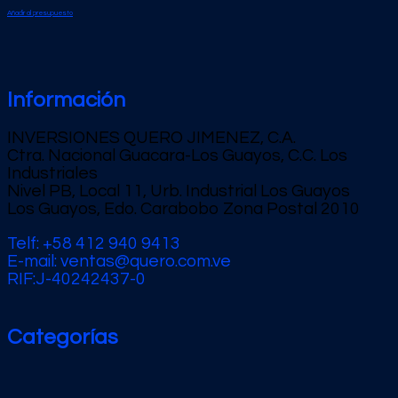
Añadir al presupuesto
Información
INVERSIONES QUERO JIMENEZ, C.A.
Ctra. Nacional Guacara-Los Guayos, C.C. Los
Industriales
Nivel PB, Local 11, Urb. Industrial Los Guayos
Los Guayos, Edo. Carabobo Zona Postal 2010
Telf: +58 412 940 9413
E-mail: ventas@quero.com.ve
RIF:J-40242437-0
Categorías