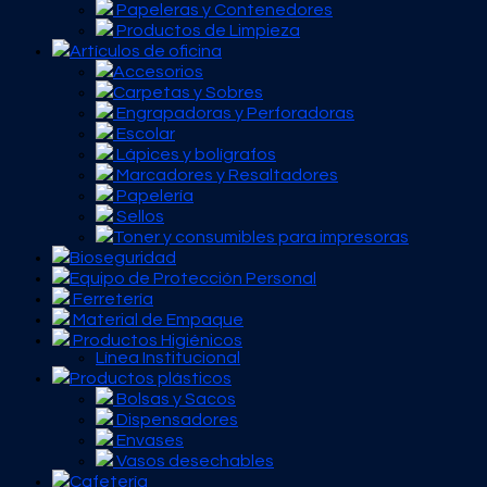
Papeleras y Contenedores
Productos de Limpieza
Artículos de oficina
Accesorios
Carpetas y Sobres
Engrapadoras y Perforadoras
Escolar
Lápices y bolígrafos
Marcadores y Resaltadores
Papelería
Sellos
Toner y consumibles para impresoras
Bioseguridad
Equipo de Protección Personal
Ferretería
Material de Empaque
Productos Higiénicos
Línea Institucional
Productos plásticos
Bolsas y Sacos
Dispensadores
Envases
Vasos desechables
Cafetería