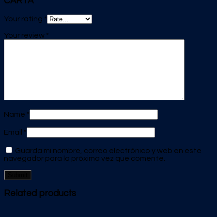
CARTA”
Your rating
*
Your review
*
Name
*
Email
*
Guarda mi nombre, correo electrónico y web en este
navegador para la próxima vez que comente.
Related products