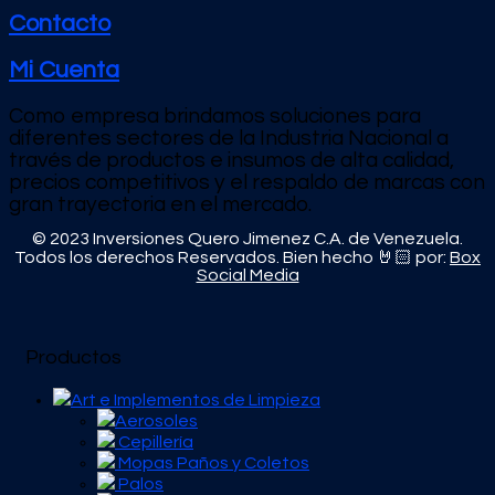
Contacto
Mi Cuenta
Como empresa brindamos soluciones para
diferentes sectores de la Industria Nacional a
través de productos e
insumos de alta calidad,
precios competitivos y el respaldo de marcas con
gran trayectoria en el mercado.
© 2023 Inversiones Quero Jimenez C.A. de Venezuela.
Todos los derechos Reservados. Bien hecho 🤘🏻 por:
Box
Social Media
Productos
Art e Implementos de Limpieza
Aerosoles
Cepillería
Mopas Paños y Coletos
Palos