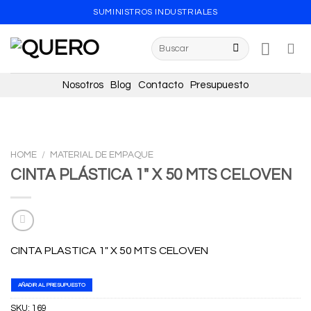
Skip
SUMINISTROS INDUSTRIALES
to
content
Search
for:
Nosotros
Blog
Contacto
Presupuesto
HOME
/
MATERIAL DE EMPAQUE
CINTA PLÁSTICA 1″ X 50 MTS CELOVEN
CINTA PLASTICA 1″ X 50 MTS CELOVEN
AÑADIR AL PRESUPUESTO
SKU:
169