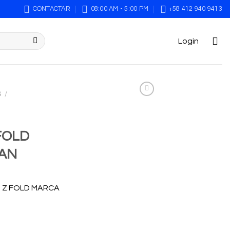
CONTACTAR
08:00 AM - 5:00 PM
+58 412 940 9413
Login
S
/
FOLD
EAN
 Z FOLD MARCA