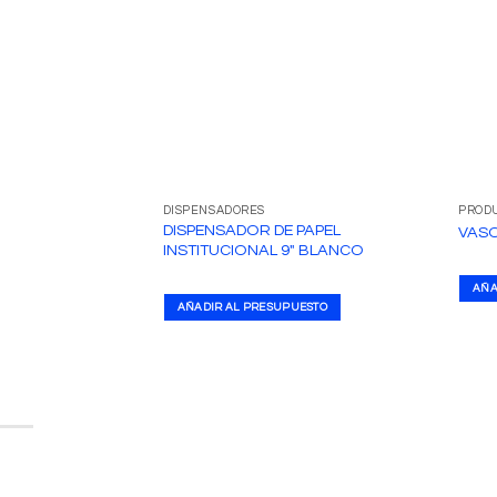
DISPENSADORES
PRODU
DISPENSADOR DE PAPEL
VASO
INSTITUCIONAL 9″ BLANCO
AÑA
AÑADIR AL PRESUPUESTO