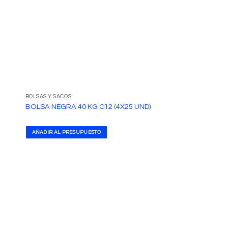
BOLSAS Y SACOS
DISPENSADORES
BOLSA NEGRA 40 KG C12 (4X25 UND)
SEÑALIZADOR DE 
AÑADIR AL PRESUPUESTO
AÑADIR AL PRESUPUE