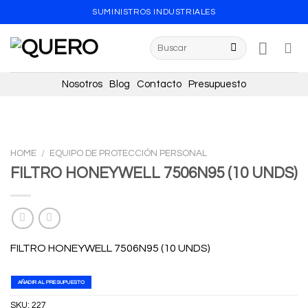
Skip
SUMINISTROS INDUSTRIALES
to
content
Search
for:
Nosotros
Blog
Contacto
Presupuesto
HOME
/
EQUIPO DE PROTECCIÓN PERSONAL
FILTRO HONEYWELL 7506N95 (10 UNDS)
FILTRO HONEYWELL 7506N95 (10 UNDS)
AÑADIR AL PRESUPUESTO
SKU:
227