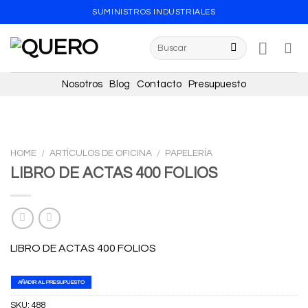
Skip
SUMINISTROS INDUSTRIALES
to
content
Search
for:
Nosotros
Blog
Contacto
Presupuesto
HOME
/
ARTÍCULOS DE OFICINA
/
PAPELERÍA
LIBRO DE ACTAS 400 FOLIOS
LIBRO DE ACTAS 400 FOLIOS
AÑADIR AL PRESUPUESTO
SKU:
488