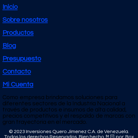
Inicio
Sobre nosotros
Productos
Blog
Presupuesto
Contacto
Mi Cuenta
Como empresa brindamos soluciones para
diferentes sectores de la Industria Nacional a
través de productos e
insumos de alta calidad,
precios competitivos y el respaldo de marcas con
gran trayectoria en el mercado.
© 2023 Inversiones Quero Jimenez C.A. de Venezuela.
Todos los derechos Reservados. Bien hecho 🤘🏻 por:
Box