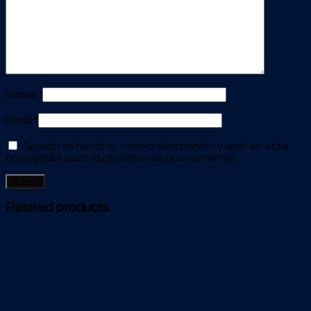
Name
*
Email
*
Guarda mi nombre, correo electrónico y web en este
navegador para la próxima vez que comente.
Related products