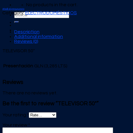
No products in the cart.
Añadir al presupuesto
Category:
ELECTRODOMÉSTICOS
Search
for:
Description
Additional information
Reviews (0)
TELEVISOR 50″
Presentación
GLN (3,285 LTS)
Reviews
There are no reviews yet.
Be the first to review “TELEVISOR 50″”
Your rating
*
Your review
*