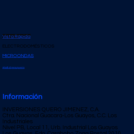
Vista Rápida
ELECTRODOMÉSTICOS
MICROONDAS
Añadir al presupuesto
Información
INVERSIONES QUERO JIMENEZ, C.A.
Ctra. Nacional Guacara-Los Guayos, C.C. Los
Industriales
Nivel PB, Local 11, Urb. Industrial Los Guayos
Los Guayos, Edo. Carabobo Zona Postal 2010