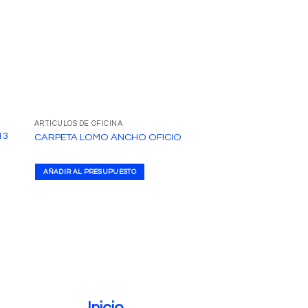
ARTÍCULOS DE OFICINA
ARTÍCULOS DE OFICINA
13
LÁMINAS PARA PLA
CARPETA LOMO ANCHO OFICIO
T/CARNET
AÑADIR AL PRESUPUESTO
AÑADIR AL PRESUPUE